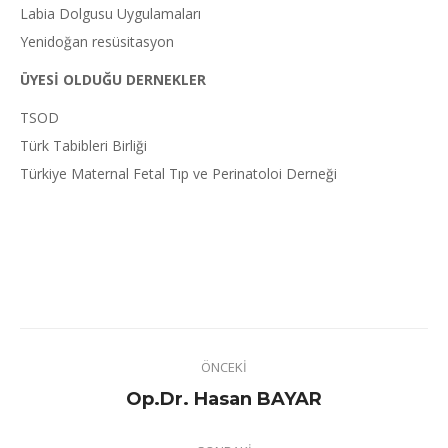
Labia Dolgusu Uygulamaları
Yenidoğan resüsitasyon
ÜYESİ OLDUĞU DERNEKLER
TSOD
Türk Tabibleri Birliği
Türkiye Maternal Fetal Tıp ve Perinatoloi Derneği
Project
ÖNCEKI
navigation
Previous
Op.Dr. Hasan BAYAR
project: