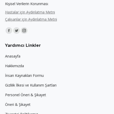
Kişisel Verilerin Korunması
Hastalar için Aydınlatma Metni
Çalışanlar için Aydınlatma Metni
Find us on:
Facebook
Twitter
Instagram
page
page
page
Yardımcı Linkler
opens
opens
opens
in
in
in
Anasayfa
new
new
new
Hakkımızda
window
window
window
İnsan Kaynakları Formu
Gizlilik İlkesi ve Kullanım Şartları
Personel Öneri & Şikayet
Öneri & Şikayet