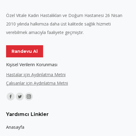
Özel Vitale Kadın Hastalıkları ve Doğum Hastanesi 26 Nisan
2010 yılında halkımıza daha üst kalitede sağlık hizmeti
verebilmek amacıyla faaliyete geçmiştir.
Randevu Al
Kişisel Verilerin Korunması
Hastalar için Aydınlatma Metni
Çalışanlar için Aydınlatma Metni
Find us on:
Facebook
Twitter
Instagram
page
page
page
Yardımcı Linkler
opens
opens
opens
in
in
in
Anasayfa
new
new
new