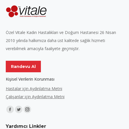
Özel Vitale Kadın Hastalıkları ve Doğum Hastanesi 26 Nisan
2010 yılında halkımıza daha üst kalitede sağlık hizmeti
verebilmek amacıyla faaliyete geçmiştir.
Randevu Al
Kişisel Verilerin Korunması
Hastalar için Aydınlatma Metni
Çalışanlar için Aydınlatma Metni
Find us on:
Facebook
Twitter
Instagram
page
page
page
Yardımcı Linkler
opens
opens
opens