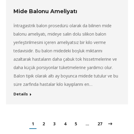
Mide Balonu Ameliyatı
İntragastrik balon prosedürü olarak da bilinen mide
balonu ameliyatı, mideye salin dolu silikon balon
yerleştirilmesini içeren ameliyatsız bir kilo verme
tedavisidir. Bu balon midedeki boşluk miktarını
azaltarak hastaların daha çabuk tok hissetmelerine ve
daha küçük porsiyonlar tüketmelerine yardımcı olur.
Balon tipik olarak altı ay boyunca midede tutulur ve bu
süre zarfında hastalar kilo kayıplarını en…
Details
1
2
3
4
5
…
27