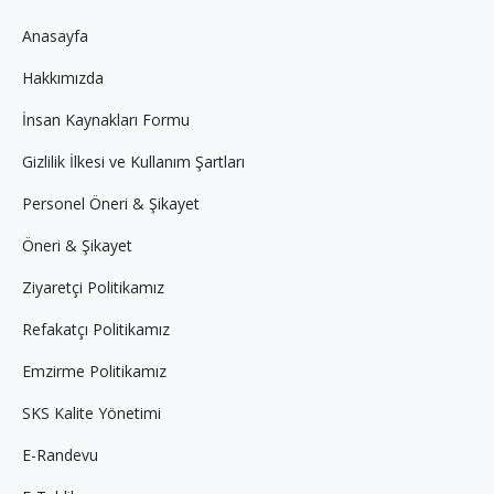
in
in
in
Anasayfa
new
new
new
Hakkımızda
window
window
window
İnsan Kaynakları Formu
Gizlilik İlkesi ve Kullanım Şartları
Personel Öneri & Şikayet
Öneri & Şikayet
Ziyaretçi Politikamız
Refakatçı Politikamız
Emzirme Politikamız
SKS Kalite Yönetimi
E-Randevu