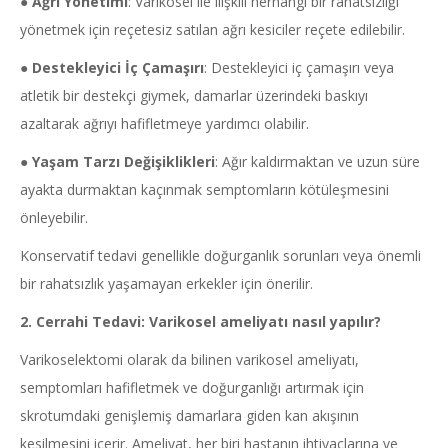
●
Ağrı Yönetimi
: Varikosel ile ilişkili herhangi bir rahatsızlığı
yönetmek için reçetesiz satılan ağrı kesiciler reçete edilebilir.
●
Destekleyici İç Çamaşırı
: Destekleyici iç çamaşırı veya
atletik bir destekçi giymek, damarlar üzerindeki baskıyı
azaltarak ağrıyı hafifletmeye yardımcı olabilir.
●
Yaşam Tarzı Değişiklikleri
: Ağır kaldırmaktan ve uzun süre
ayakta durmaktan kaçınmak semptomların kötüleşmesini
önleyebilir.
Konservatif tedavi genellikle doğurganlık sorunları veya önemli
bir rahatsızlık yaşamayan erkekler için önerilir.
2. Cerrahi Tedavi: Varikosel ameliyatı nasıl yapılır?
Varikoselektomi olarak da bilinen varikosel ameliyatı,
semptomları hafifletmek ve doğurganlığı artırmak için
skrotumdaki genişlemiş damarlara giden kan akışının
kesilmesini içerir. Ameliyat, her biri hastanın ihtiyaçlarına ve