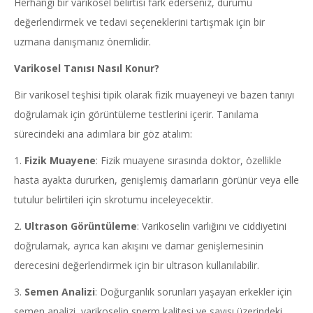
Herhangi bir varikosel belirtisi fark ederseniz, durumu
değerlendirmek ve tedavi seçeneklerini tartışmak için bir
uzmana danışmanız önemlidir.
Varikosel Tanısı Nasıl Konur?
Bir varikosel teşhisi tipik olarak fizik muayeneyi ve bazen tanıyı
doğrulamak için görüntüleme testlerini içerir. Tanılama
sürecindeki ana adımlara bir göz atalım:
1.
Fizik Muayene
: Fizik muayene sırasında doktor, özellikle
hasta ayakta dururken, genişlemiş damarların görünür veya elle
tutulur belirtileri için skrotumu inceleyecektir.
2.
Ultrason Görüntüleme
: Varikoselin varlığını ve ciddiyetini
doğrulamak, ayrıca kan akışını ve damar genişlemesinin
derecesini değerlendirmek için bir ultrason kullanılabilir.
3.
Semen Analizi
: Doğurganlık sorunları yaşayan erkekler için
semen analizi, varikoselin sperm kalitesi ve sayısı üzerindeki