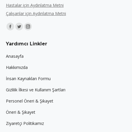
Hastalar için Aydınlatma Metni
Çalışanlar için Aydınlatma Metni
Find us on:
Facebook
Twitter
Instagram
page
page
page
Yardımcı Linkler
opens
opens
opens
in
in
in
Anasayfa
new
new
new
Hakkımızda
window
window
window
İnsan Kaynakları Formu
Gizlilik İlkesi ve Kullanım Şartları
Personel Öneri & Şikayet
Öneri & Şikayet
Ziyaretçi Politikamız