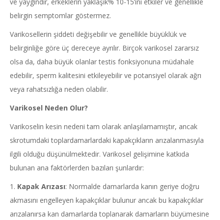
ve yaygındır, erkeklerin yaklaşık% 10-15’ini etkiler ve genellikle
belirgin semptomlar göstermez.
Varikosellerin şiddeti değişebilir ve genellikle büyüklük ve
belirginliğe göre üç dereceye ayrılır. Birçok varikosel zararsız
olsa da, daha büyük olanlar testis fonksiyonuna müdahale
edebilir, sperm kalitesini etkileyebilir ve potansiyel olarak ağrı
veya rahatsızlığa neden olabilir.
Varikosel Neden Olur?
Varikoselin kesin nedeni tam olarak anlaşılamamıştır, ancak
skrotumdaki toplardamarlardaki kapakçıkların arızalanmasıyla
ilgili olduğu düşünülmektedir. Varikosel gelişimine katkıda
bulunan ana faktörlerden bazıları şunlardır:
1.
Kapak Arızası
: Normalde damarlarda kanın geriye doğru
akmasını engelleyen kapakçıklar bulunur ancak bu kapakçıklar
arızalanırsa kan damarlarda toplanarak damarların büyümesine