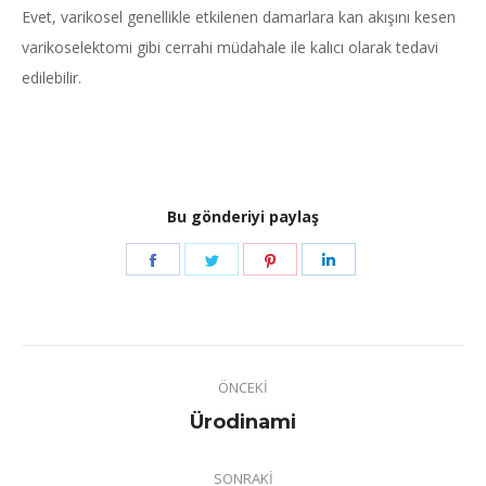
Evet, varikosel genellikle etkilenen damarlara kan akışını kesen
varikoselektomi gibi cerrahi müdahale ile kalıcı olarak tedavi
edilebilir.
Bu gönderiyi paylaş
Share
Share
Share
Share
on
on
on
on
Facebook
Twitter
Pinterest
LinkedIn
Post
ÖNCEKI
navigation
Previous
Ürodinami
post:
SONRAKI