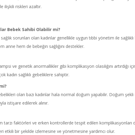
işkili riskleri azaltır.
ar Bebek Sahibi Olabilir mi?
ğlık sorunları olan kadınlar genellikle uygun tıbbi yönetim ile sağlıklı 
hem anne hem de bebeğin sağlığını destekler.
si ve genetik anormallikler gibi komplikasyon olasılığını artırdığı için b
ok kadın sağlıklı gebeliklere sahiptir.
mi?
gebelikleri olan bazı kadınlar hala normal doğum yapabilir. Doğum şekli 
la istişare edilerek alınır.
m tarzı faktörleri ve erken kontrollerde tespit edilen komplikasyonları d
kleri etkili bir şekilde izlemesine ve yönetmesine yardımcı olur.