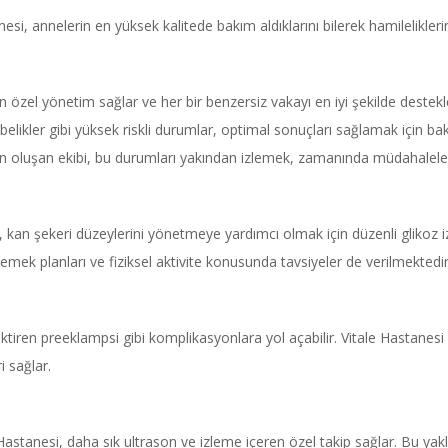
anesi, annelerin en yüksek kalitede bakım aldıklarını bilerek hamilelikle
için özel yönetim sağlar ve her bir benzersiz vakayı en iyi şekilde destekl
likler gibi yüksek riskli durumlar, optimal sonuçları sağlamak için bak
luşan ekibi, bu durumları yakından izlemek, zamanında müdahaleler ve t
, kan şekeri düzeylerini yönetmeye yardımcı olmak için düzenli glikoz i
ş yemek planları ve fiziksel aktivite konusunda tavsiyeler de verilmektedir
tiren preeklampsi gibi komplikasyonlara yol açabilir. Vitale Hastanesi
i sağlar.
e Hastanesi, daha sık ultrason ve izleme içeren özel takip sağlar. Bu y