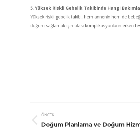
5.
Yüksek Riskli Gebelik Takibinde Hangi Bakımlar
Yüksek riskli gebelik takibi, hem annenin hem de bebeğin 
doğum sağlamak için olası komplikasyonların erken te
Post
ÖNCEKI
navigation
Previous
Doğum Planlama ve Doğum Hizme
post: