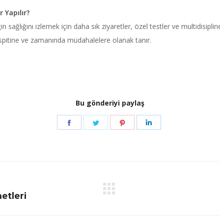
 Yapılır?
sağlığını izlemek için daha sık ziyaretler, özel testler ve multidisipline
spitine ve zamanında müdahalelere olanak tanır.
Bu gönderiyi paylaş
Share
Share
Share
Share
on
on
on
on
Facebook
Twitter
Pinterest
LinkedIn
Next
tleri
post: