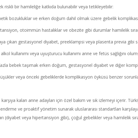
riskli bir hamileliğe katkıda bulunabilir veya tetikleyebilir:
enetik bozukluklar ve erken doğum dahil olmak üzere gebelik komplikasy
rtansiyon, otoimmün hastalıklar ve obezite gibi durumlar hamilelik sıras
aya çıkan gestasyonel diyabet, preeklampsi veya plasenta previa gibi soru
, alkol kullanımı veya uyuşturucu kullanımı anne ve fetüs sağlığını olums
azla bebek taşımak erken doğum, gestasyonel diyabet ve diğer komplika
şükler veya önceki gebeliklerde komplikasyon öyküsü benzer sorunların o
rşı karşıya kalan anne adayları için özel bakım ve sık izlemeyi içerir. Türk
endirme ve proaktif yönetim sunarak uluslararası standartları karşılaya
rı (diyabet veya hipertansiyon gibi), çoğul gebelikler veya hamilelik sı