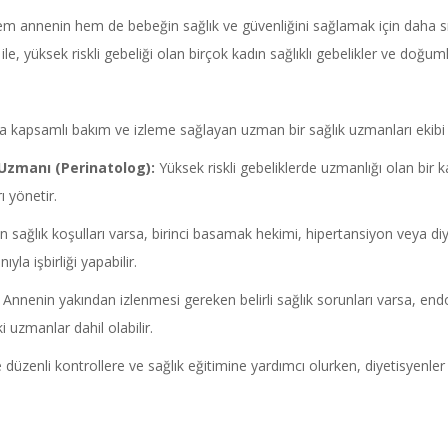
em annenin hem de bebeğin sağlık ve güvenliğini sağlamak için daha sı
 ile, yüksek riskli gebeliği olan birçok kadın sağlıklı gebelikler ve do
nca kapsamlı bakım ve izleme sağlayan uzman bir sağlık uzmanları ekibi ta
Uzmanı (
Perinatolog
):
Yüksek riskli gebeliklerde uzmanlığı olan bi
ı yönetir.
 sağlık koşulları varsa, birinci basamak hekimi, hipertansiyon veya diy
a işbirliği yapabilir.
: Annenin yakından izlenmesi gereken belirli sağlık sorunları varsa, endokr
ki uzmanlar dahil olabilir.
e düzenli kontrollere ve sağlık eğitimine yardımcı olurken, diyetisyenle