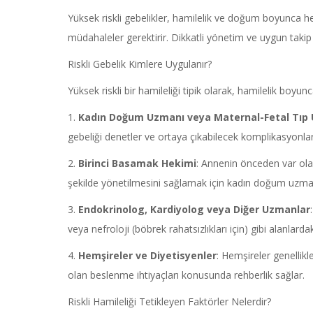
Yüksek riskli gebelikler, hamilelik ve doğum boyunca h
müdahaleler gerektirir. Dikkatli yönetim ve uygun takip
Riskli Gebelik Kimlere Uygulanır?
Yüksek riskli bir hamileliği tipik olarak, hamilelik boyu
1.
Kadın Doğum Uzmanı veya
Maternal-Fetal
Tıp 
gebeliği denetler ve ortaya çıkabilecek komplikasyonlar
2.
Birinci Basamak Hekimi
: Annenin önceden var olan
şekilde yönetilmesini sağlamak için kadın doğum uzmanıyl
3.
Endokrinolog, Kardiyolog veya Diğer Uzmanlar
veya nefroloji (böbrek rahatsızlıkları için) gibi alanlarda
4.
Hemşireler ve Diyetisyenler
: Hemşireler genellikl
olan beslenme ihtiyaçları konusunda rehberlik sağlar.
Riskli Hamileliği Tetikleyen Faktörler Nelerdir?