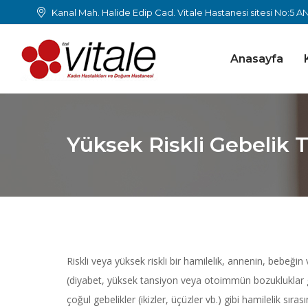
Kanal Mah. Halide Edip Cad. Vitale Hastanesi sitesi No:5 
Anasayfa
Yüksek Riskli Gebelik T
Riskli veya yüksek riskli bir hamilelik, annenin, bebeğin
(diyabet, yüksek tansiyon veya otoimmün bozukluklar gib
çoğul gebelikler (ikizler, üçüzler vb.) gibi hamilelik sıra