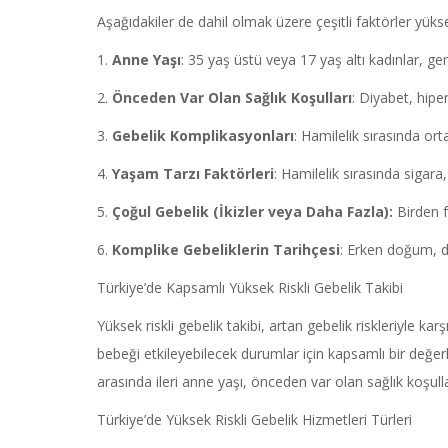
Aşağıdakiler de dahil olmak üzere çeşitli faktörler yüksek 
1.
Anne Yaşı
: 35 yaş üstü veya 17 yaş altı kadınlar, g
2.
Önceden Var Olan Sağlık Koşulları
: Diyabet, hipe
3.
Gebelik Komplikasyonları
: Hamilelik sırasında ort
4.
Yaşam Tarzı Faktörleri
: Hamilelik sırasında sigara
5.
Çoğul Gebelik (İkizler veya Daha Fazla):
Birden f
6.
Komplike Gebeliklerin Tarihçesi
: Erken doğum, dü
Türkiye’de Kapsamlı Yüksek Riskli Gebelik Takibi
Yüksek riskli gebelik takibi, artan gebelik riskleriyle ka
bebeği etkileyebilecek durumlar için kapsamlı bir değerl
arasında ileri anne yaşı, önceden var olan sağlık koşulla
Türkiye’de Yüksek Riskli Gebelik Hizmetleri Türleri