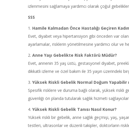
izlenmesini sağlamaya yardımcı olarak çoğul gebeliklerle il
SSS
1.
Hamile Kalmadan Önce Hastalığı Geçiren Kadınl
Evet, diyabet veya hipertansiyon gibi önceden var olan sa
ayarlamalar, risklerin yönetilmesine yardımcı olur ve 
2.
Anne Yaşı Gebelikte Risk Faktörü Müdür?
Evet, annenin 35 yaş üstü, gestasyonel diyabet, preeklamp
dikkatli izleme ve özel bakım ile 35 yaşın üzerindeki birç
3.
Yüksek Riskli Gebelik Normal Doğum Yapabilir 
Spesifik risklere ve duruma bağlı olarak, yüksek riskli 
güvenliği ön planda tutularak sağlık hizmeti sağlayıcılarıy
4.
Yüksek Riskli Gebelik Tanısı Nasıl Konur?
Yüksek riskli bir gebelik, anne sağlık geçmişi, yaş, yaşa
testleri, ultrasonlar ve düzenli takipler, doktorların ris