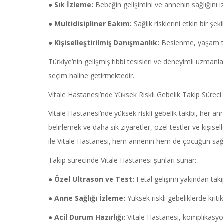
●
Sık İzleme:
Bebeğin gelişimini ve annenin sağlığını iz
●
Multidisipliner
Bakım:
Sağlık risklerini etkin bir ş
●
Kişiselleştirilmiş Danışmanlık:
Beslenme, yaşam tar
Türkiye’nin gelişmiş tıbbi tesisleri ve deneyimli uzmanl
seçim haline getirmektedir.
Vitale Hastanesi’nde Yüksek Riskli Gebelik Takip Süreci
Vitale Hastanesi’nde yüksek riskli gebelik takibi, her anne
belirlemek ve daha sık ziyaretler, özel testler ve kişisel
ile Vitale Hastanesi, hem annenin hem de çocuğun sağlığı
Takip sürecinde Vitale Hastanesi şunları sunar:
●
Özel Ultrason ve Test:
Fetal gelişimi yakından taki
●
Anne Sağlığı İzleme:
Yüksek riskli gebeliklerde kritik
●
Acil Durum Hazırlığı:
Vitale Hastanesi, komplikasyon