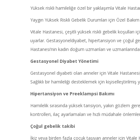
Yüksek riskli hamileliğe özel bir yaklaşımla Vitale Hast
Yaygın Yüksek Riskli Gebelik Durumları için Özel Bakım
Vitale Hastanesi, çeşitli yüksek riskli gebelik koşulları 
uyarlar. Gestasyoneldiyabet, hipertansiyon ve çoğul gebe
Hastanesi’nin kadın doğum uzmanları ve uzmanlarından o
Gestasyonel
Diyabet Yönetimi
Gestasyonel diyabeti olan anneler için Vitale Hastanesi
Sağlıklı bir hamileliği desteklemek için kişiselleştirilmi
Hipertansiyon ve
Preeklampsi
Bakımı
Hamilelik sırasında yüksek tansiyon, yakın gözlem gerek
kontrolleri, ilaç ayarlamaları ve hızlı müdahale önlemler
Çoğul gebelik takibi
İkiz veya birden fazla çocuk taşıyan anneler için Vital