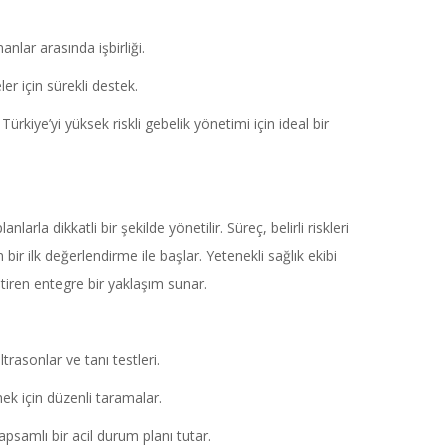
nlar arasında işbirliği.
r için sürekli destek.
kiye’yi yüksek riskli gebelik yönetimi için ideal bir
arla dikkatli bir şekilde yönetilir. Süreç, belirli riskleri
 bir ilk değerlendirme ile başlar. Yetenekli sağlık ekibi
ştiren entegre bir yaklaşım sunar.
rasonlar ve tanı testleri.
emek için düzenli taramalar.
psamlı bir acil durum planı tutar.