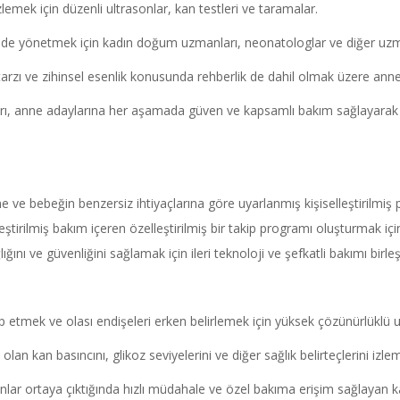
lemek için düzenli ultrasonlar, kan testleri ve taramalar.
ekilde yönetmek için kadın doğum uzmanları, neonatologlar ve diğer uzma
zı ve zihinsel esenlik konusunda rehberlik de dahil olmak üzere annele
arı, anne adaylarına her aşamada güven ve kapsamlı bakım sağlayarak Tür
 ve bebeğin benzersiz ihtiyaçlarına göre uyarlanmış kişiselleştirilmiş planl
leştirilmiş bakım içeren özelleştirilmiş bir takip programı oluşturmak için
nı ve güvenliğini sağlamak için ileri teknoloji ve şefkatli bakımı birle
p etmek ve olası endişeleri erken belirlemek için yüksek çözünürlüklü ult
 olan kan basıncını, glikoz seviyelerini ve diğer sağlık belirteçlerini izl
lar ortaya çıktığında hızlı müdahale ve özel bakıma erişim sağlayan ka