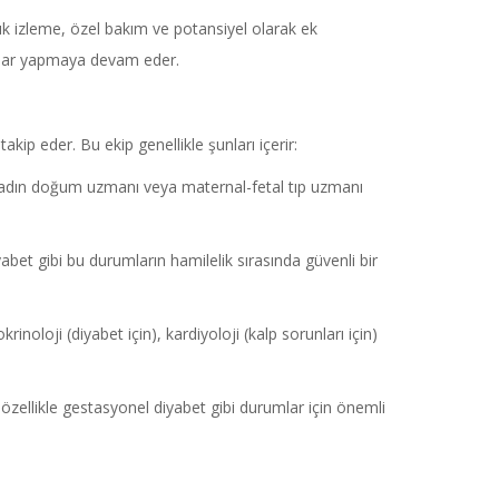
k izleme, özel bakım ve potansiyel olarak ek
ğumlar yapmaya devam eder.
kip eder. Bu ekip genellikle şunları içerir:
r kadın doğum uzmanı veya maternal-fetal tıp uzmanı
abet gibi bu durumların hamilelik sırasında güvenli bir
inoloji (diyabet için), kardiyoloji (kalp sorunları için)
r özellikle gestasyonel diyabet gibi durumlar için önemli