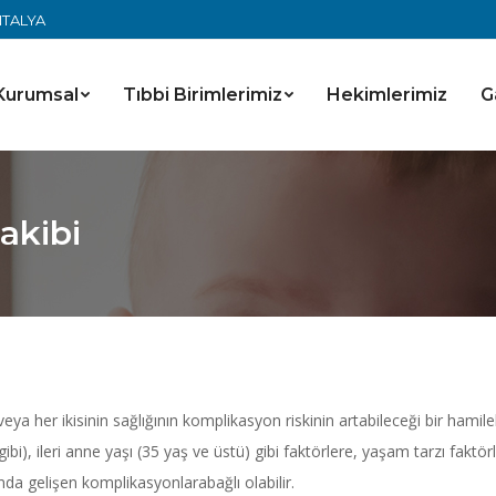
ANTALYA
Kurumsal
Tıbbi Birimlerimiz
Hekimlerimiz
G
akibi
 veya her ikisinin sağlığının komplikasyon riskinin artabileceği bir hamil
i), ileri anne yaşı (35 yaş ve üstü) gibi faktörlere, yaşam tarzı fakt
sında gelişen komplikasyonlarabağlı olabilir.