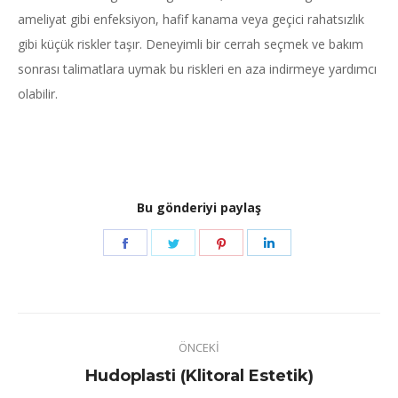
ameliyat gibi enfeksiyon, hafif kanama veya geçici rahatsızlık
gibi küçük riskler taşır. Deneyimli bir cerrah seçmek ve bakım
sonrası talimatlara uymak bu riskleri en aza indirmeye yardımcı
olabilir.
Bu gönderiyi paylaş
Share
Share
Share
Share
on
on
on
on
Facebook
Twitter
Pinterest
LinkedIn
Post
ÖNCEKI
navigation
Previous
Hudoplasti (Klitoral Estetik)
post: