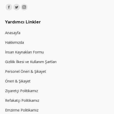
Find us on:
Facebook
Twitter
Instagram
page
page
page
Yardımcı Linkler
opens
opens
opens
in
in
in
Anasayfa
new
new
new
Hakkımızda
window
window
window
İnsan Kaynakları Formu
Gizlilik İlkesi ve Kullanım Şartları
Personel Öneri & Şikayet
Öneri & Şikayet
Ziyaretçi Politikamız
Refakatçı Politikamız
Emzirme Politikamız