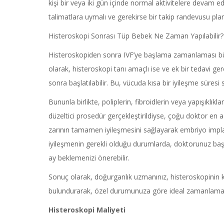
kişi bir veya iki gün içinde normal aktivitelere devam 
talimatlara uymalı ve gerekirse bir takip randevusu plan
Histeroskopi Sonrası Tüp Bebek Ne Zaman Yapılabilir?
Histeroskopiden sonra IVF’ye başlama zamanlaması büy
olarak, histeroskopi tanı amaçlı ise ve ek bir tedavi 
sonra başlatılabilir. Bu, vücuda kısa bir iyileşme süresi
Bununla birlikte, poliplerin, fibroidlerin veya yapışıklıkla
düzeltici prosedür gerçekleştirildiyse, çoğu doktor en
zarının tamamen iyileşmesini sağlayarak embriyo impl
iyileşmenin gerekli olduğu durumlarda, doktorunuz başarı
ay beklemenizi önerebilir.
Sonuç olarak, doğurganlık uzmanınız, histeroskopinin k
bulundurarak, özel durumunuza göre ideal zamanlamayı
Histeroskopi
Maliyeti