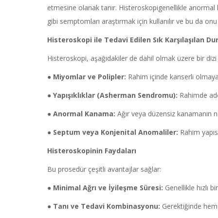
etmesine olanak tanır. Histeroskopigenellikle anormal
gibi semptomları araştırmak için kullanılır ve bu da onu et
Histeroskopi
ile Tedavi Edilen Sık Karşılaşılan D
Histeroskopi, aşağıdakiler de dahil olmak üzere bir dizi
●
Miyomlar ve Polipler:
Rahim içinde kanserli olmay
●
Yapışıklıklar (
Asherman
Sendromu):
Rahimde adet
●
Anormal Kanama:
Ağır veya düzensiz kanamanın ne
●
Septum
veya
Konjenital
Anomaliler:
Rahim yapısal
Histeroskopinin
Faydaları
Bu prosedür çeşitli avantajlar sağlar:
●
Minimal Ağrı ve İyileşme Süresi:
Genellikle hızlı b
●
Tanı ve Tedavi Kombinasyonu:
Gerektiğinde hem t