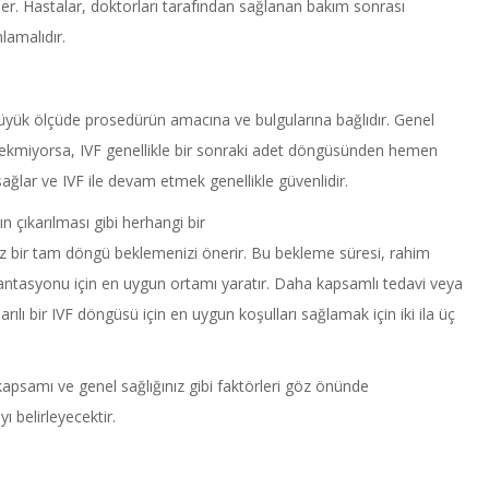
eder. Hastalar, doktorları tarafından sağlanan bakım sonrası
lamalıdır.
ük ölçüde prosedürün amacına ve bulgularına bağlıdır. Genel
gerekmiyorsa, IVF genellikle bir sonraki adet döngüsünden hemen
 sağlar ve IVF ile devam etmek genellikle güvenlidir.
rın çıkarılması gibi herhangi bir
 az bir tam döngü beklemenizi önerir. Bu bekleme süresi, rahim
antasyonu için en uygun ortamı yaratır. Daha kapsamlı tedavi veya
lı bir IVF döngüsü için en uygun koşulları sağlamak için iki ila üç
apsamı ve genel sağlığınız gibi faktörleri göz önünde
 belirleyecektir.