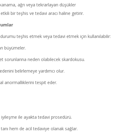
 kanama, ağrı veya tekrarlayan düşükler
kili bir teşhis ve tedavi aracı haline getirir.
urumlar
 durumu teşhis etmek veya tedavi etmek için kullanılabilir:
an büyümeler.
 sorunlarına neden olabilecek skardokusu.
denini belirlemeye yardımcı olur.
 anormalliklerini tespit eder.
ir iyileşme ile ayakta tedavi prosedürü.
anı hem de acil tedaviye olanak sağlar.