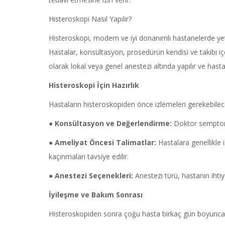
Histeroskopi Nasıl Yapılır?
Histeroskopi, modern ve iyi donanımlı hastanelerde yet
Hastalar, konsültasyon, prosedürün kendisi ve takibi içer
olarak lokal veya genel anestezi altında yapılır ve hasta
Histeroskopi
İçin Hazırlık
Hastaların histeroskopiden önce izlemeleri gerekebilec
●
Konsültasyon ve Değerlendirme:
Doktor semptomla
●
Ameliyat Öncesi Talimatlar:
Hastalara genellikle
kaçınmaları tavsiye edilir.
●
Anestezi Seçenekleri:
Anestezi türü, hastanın ihti
İyileşme ve Bakım Sonrası
Histeroskopiden sonra çoğu hasta birkaç gün boyunca ha