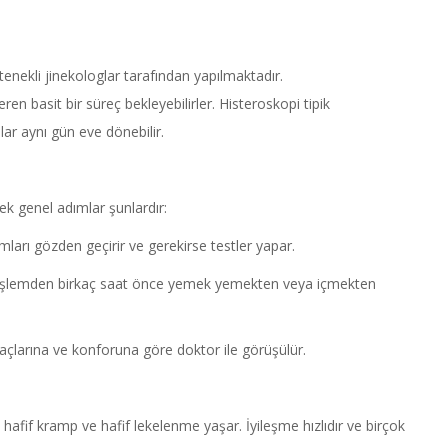
enekli jinekologlar tarafından yapılmaktadır.
en basit bir süreç bekleyebilirler. Histeroskopi tipik
lar aynı gün eve dönebilir.
ek genel adımlar şunlardır:
rı gözden geçirir ve gerekirse testler yapar.
 işlemden birkaç saat önce yemek yemekten veya içmekten
yaçlarına ve konforuna göre doktor ile görüşülür.
fif kramp ve hafif lekelenme yaşar. İyileşme hızlıdır ve birçok