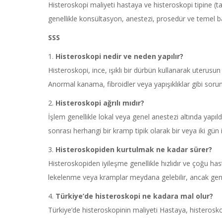
Histeroskopi maliyeti hastaya ve histeroskopi tipine (t
genellikle konsültasyon, anestezi, prosedür ve temel ba
SSS
1.
Histeroskopi
nedir ve neden yapılır?
Histeroskopi, ince, ışıklı bir dürbün kullanarak uterusun
Anormal kanama, fibroidler veya yapışıklıklar gibi soru
2.
Histeroskopi
ağrılı mıdır?
İşlem genellikle lokal veya genel anestezi altında yapıl
sonrası herhangi bir kramp tipik olarak bir veya iki gün i
3.
Histeroskopiden
kurtulmak ne kadar sürer?
Histeroskopiden iyileşme genellikle hızlıdır ve çoğu hast
lekelenme veya kramplar meydana gelebilir, ancak genel
4.
Türkiye’de
histeroskopi
ne kadara mal olur?
Türkiye’de histeroskopinin maliyeti Hastaya, histerosko