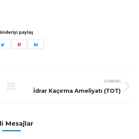
önderiyi paylaş
e
Share
Share
Share
on
on
on
book
Twitter
Pinterest
LinkedIn
SONRAKI
Next
İdrar Kaçırma Ameliyatı (TOT)
post:
ili Mesajlar