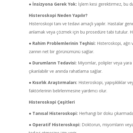
●
İnsizyona
Gerek Yok:
İşlem kesi gerektirmez, bu da 
Histeroskopi
Neden Yapılır?
Histeroskopi tanı ve tedavi amaçlı yapılır. Hastalar genelli
anlamak veya çözmek için bu prosedüre tabi tutulur. Hi
●
Rahim Problemlerinin Teşhisi:
Histeroskopi, ağrı
zarının net bir görünümünü sağlar.
●
Durumların Tedavisi:
Miyomlar, polipler veya yara 
çıkarılabilir ve anında rahatlama sağlar.
●
Kısırlık Araştırmaları:
Histeroskopi, yapışıklıklar ve
faktörlerinin belirlenmesine yardımcı olur.
Histeroskopi
Çeşitleri
●
Tanısal
Histeroskopi
:
Herhangi bir doku çıkarmadan
●
Operatif
Histeroskopi
:
Doktorun, miyomların veya p
tedavi etmesine izin verir.