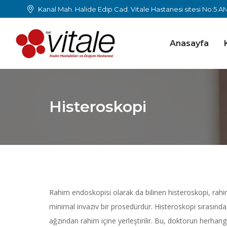
Kanal Mah. Halide Edip Cad. Vitale Hastanesi sitesi No:5 
Anasayfa
Histeroskopi
Rahim endoskopisi olarak da bilinen histeroskopi, rahim 
minimal invaziv bir prosedürdür. Histeroskopi sırasında, 
ağzından rahim içine yerleştirilir. Bu, doktorun herhan